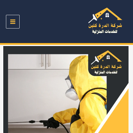
خطي
لى
لمحتوى