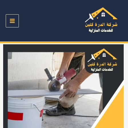
خطي
لى
لمحتوى