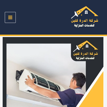
خطي
لى
لمحتوى