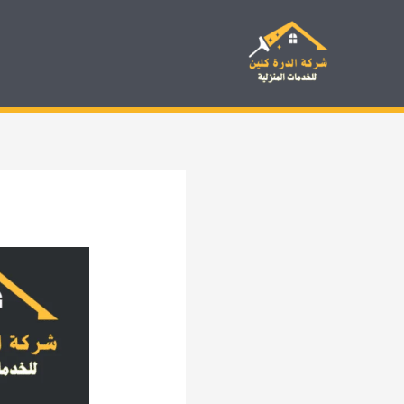
خطي
لى
لمحتوى