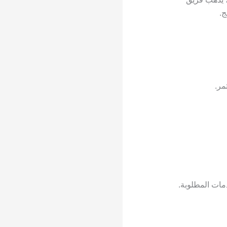
ج.
مر.