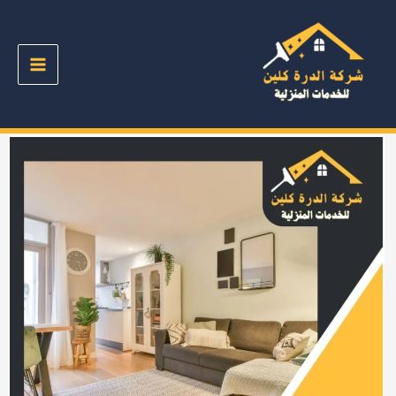
خطي
لى
لمحتوى