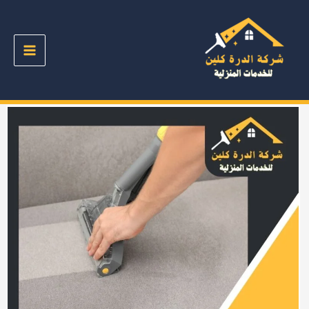
خطي
لى
لمحتوى