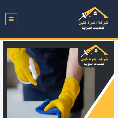
خطي
لى
لمحتوى